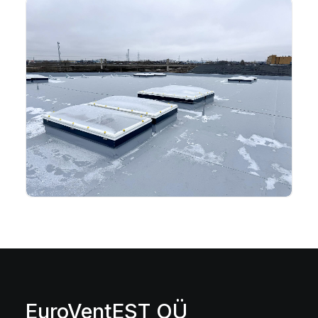
EuroVentEST OÜ