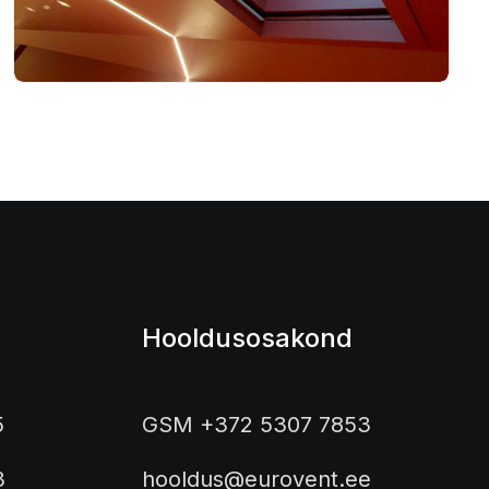
Hooldusosakond
5
GSM +372 5307 7853
3
hooldus@eurovent.ee