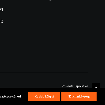
81
30
Privaatsuspoliitika
ivaatsuse sätted
Keeldu kõigist
Nõustun kõigega