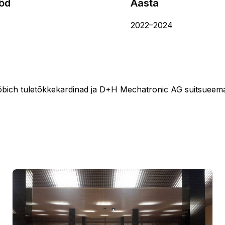
ööd
Aasta
2022–2024
öbich tuletõkkekardinad ja D+H Mechatronic AG suitsueem