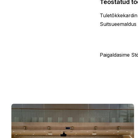
Teostatud t
Tuletõkkekardin
Suitsueemaldus
Paigaldasime St