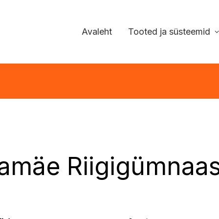
Avaleht
Tooted ja süsteemid
amäe Riigigümnaa